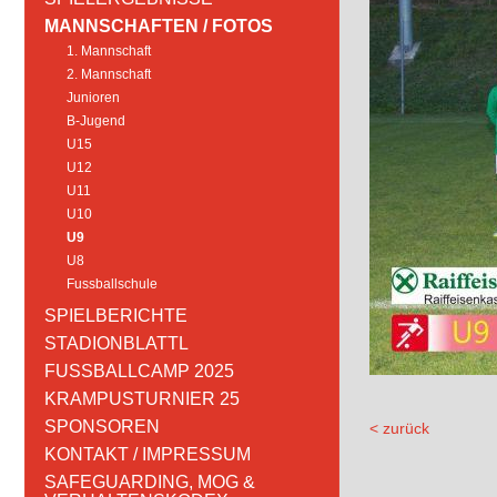
MANNSCHAFTEN / FOTOS
1. Mannschaft
2. Mannschaft
Junioren
B-Jugend
U15
U12
U11
U10
U9
U8
Fussballschule
SPIELBERICHTE
STADIONBLATTL
FUSSBALLCAMP 2025
KRAMPUSTURNIER 25
SPONSOREN
< zurück
KONTAKT / IMPRESSUM
SAFEGUARDING, MOG &