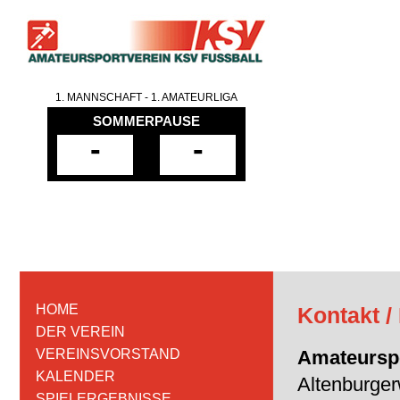
1. MANNSCHAFT - 1. AMATEURLIGA
SOMMERPAUSE
-
-
HOME
Kontakt 
DER VEREIN
VEREINSVORSTAND
Amateurspo
KALENDER
Altenburge
SPIELERGEBNISSE