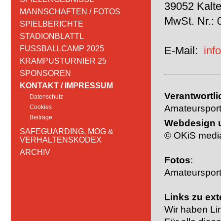
39052 Kalte
MANNSCHAFTEN / FOTOS
MwSt. Nr.:
SPIELBERICHTE
STADIONBLATTL
FUSSBALLCAMP 2025
E-Mail:
inf
KRAMPUSTURNIER 25
SPONSOREN
KONTAKT / IMPRESSUM
Verantwortlic
Datenschutz
Amateursport
Cookies
Beiträge
Webdesign 
SAFEGUARDING, MOG &
© OKiS media
VERHALTENSKODEX
ARCHIV
Fotos
:
Amateursport
Links zu ext
Wir haben Lin