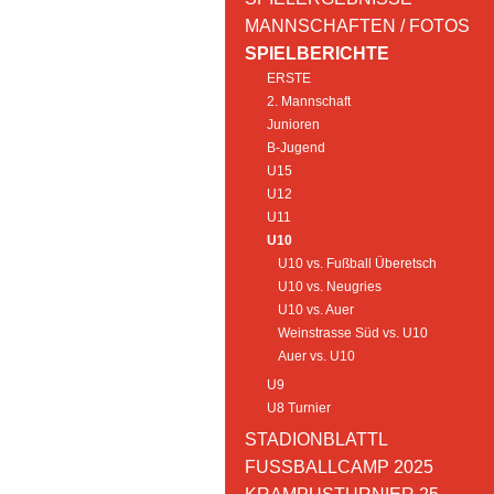
MANNSCHAFTEN / FOTOS
SPIELBERICHTE
ERSTE
2. Mannschaft
Junioren
B-Jugend
U15
U12
U11
U10
U10 vs. Fußball Überetsch
U10 vs. Neugries
U10 vs. Auer
Weinstrasse Süd vs. U10
Auer vs. U10
U9
U8 Turnier
STADIONBLATTL
FUSSBALLCAMP 2025