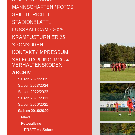
MANNSCHAFTEN / FOTOS
SPIELBERICHTE
STADIONBLATTL
FUSSBALLCAMP 2025
KRAMPUSTURNIER 25
SPONSOREN
KONTAKT / IMPRESSUM
SAFEGUARDING, MOG &
VERHALTENSKODEX
ARCHIV
Saison 2024/2025
Saison 2023/2024
Saison 2022/2023
Saison 2021/2022
Saison 2020/2021
Saison 2019/2020
News
Fotogallerie
ERSTE vs. Salurn