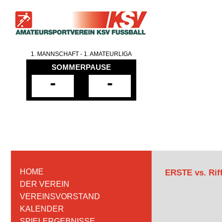
1. MANNSCHAFT - 1. AMATEURLIGA
SOMMERPAUSE
-
-
HOME
ERSTE vs. Rif
DER VEREIN
VEREINSVORSTAND
KALENDER
SPIELERGEBNISSE