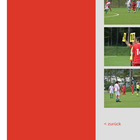
< zurück