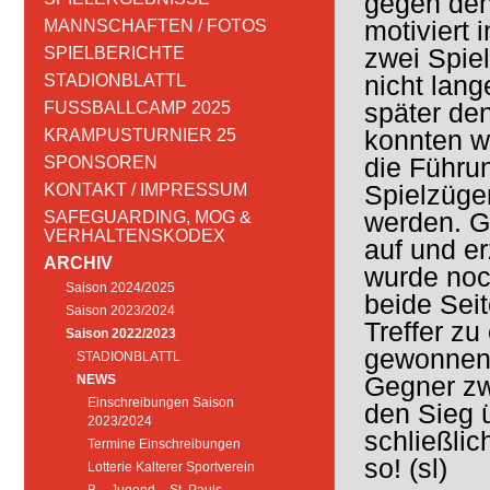
gegen den
motiviert 
MANNSCHAFTEN / FOTOS
zwei Spie
SPIELBERICHTE
nicht lan
STADIONBLATTL
später den
FUSSBALLCAMP 2025
konnten w
KRAMPUSTURNIER 25
die Führu
SPONSOREN
Spielzüge
KONTAKT / IMPRESSUM
werden. G
SAFEGUARDING, MOG &
VERHALTENSKODEX
auf und er
ARCHIV
wurde noc
Saison 2024/2025
beide Sei
Saison 2023/2024
Treffer zu
Saison 2022/2023
gewonnen 
STADIONBLATTL
Gegner zw
NEWS
Einschreibungen Saison
den Sieg 
2023/2024
schließlic
Termine Einschreibungen
so! (sl)
Lotterie Kalterer Sportverein