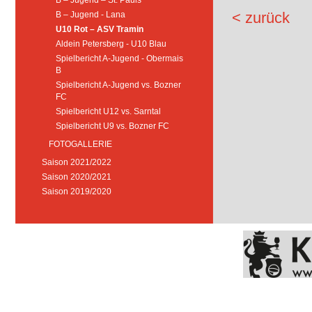
B – Jugend – St. Pauls
< zurück
B – Jugend - Lana
U10 Rot – ASV Tramin
Aldein Petersberg - U10 Blau
Spielbericht A-Jugend - Obermais
B
Spielbericht A-Jugend vs. Bozner
FC
Spielbericht U12 vs. Sarntal
Spielbericht U9 vs. Bozner FC
FOTOGALLERIE
Saison 2021/2022
Saison 2020/2021
Saison 2019/2020