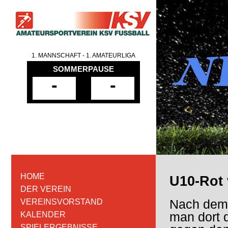
1. MANNSCHAFT - 1. AMATEURLIGA
SOMMERPAUSE
-
-
HOME
U10-Rot
DER VEREIN
Nach dem e
VEREINSVORSTAND
man dort 
KALENDER
SPIELERGEBNISSE